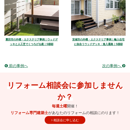
豊田市の外構・エクステリア事例｜ウッドデ
安城市の外構・エクステリア事例｜輸入住宅
ッキと人工芝でくつろげる庭｜S様邸
に似合うウッドデッキ・進入通路｜S様邸
前の事例へ
次の事例へ
リフォーム相談会に参加しません
か？
毎週土曜
開催！
リフォーム専門建築士
があなたのリフォームの相談にのります！
相談会に申し込む