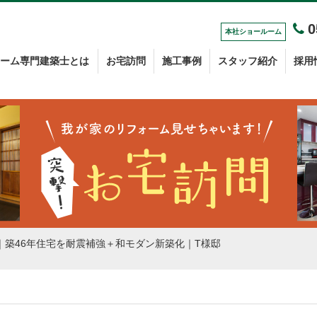
0
本社
ショールーム
ーム専門建築士とは
お宅訪問
施工事例
スタッフ紹介
採用
｜築46年住宅を耐震補強＋和モダン新築化｜T様邸