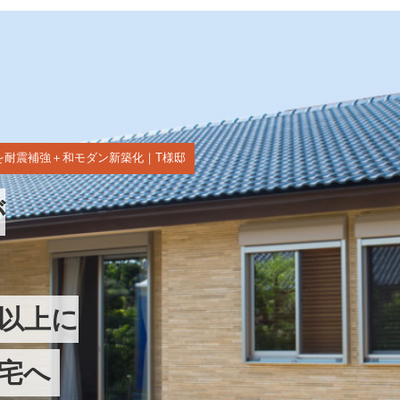
を耐震補強＋和モダン新築化｜T様邸
が
以上に
宅へ