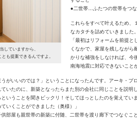
●二世帯…ふたつの世帯をつ
これらをすべて叶えるため、
なカタチを詰めていきました
「最初はリフォームを前提と
くなかで、家屋を残しながら
当していますから、
ことも提案できるんですよ。
かりな補強をしなければ、今
南海地震に対応できないこと
ほうがいいのでは？」ということになったんです。アーキ・プ
れていたのに、新築となったらまた別の会社に同じことを説明
るということを聞きビックリ！そしてほっとしたのを覚えてい
めていくことができました（奥様）」
子供部屋も親世帯の新築に付随、二世帯を渡り廊下でつなぐこ