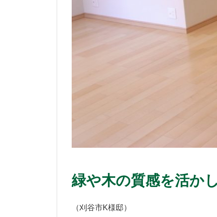
緑や木の質感を活か
（刈谷市K様邸）