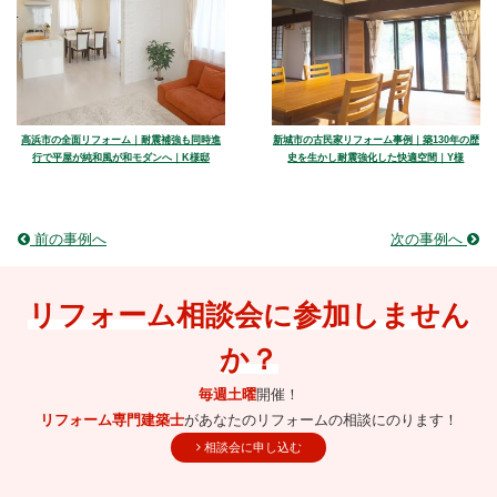
高浜市の全面リフォーム｜耐震補強も同時進
新城市の古民家リフォーム事例｜築130年の歴
行で平屋が純和風が和モダンへ｜K様邸
史を生かし耐震強化した快適空間｜Y様
前の事例へ
次の事例へ
リフォーム相談会に参加しません
か？
毎週土曜
開催！
リフォーム専門建築士
があなたのリフォームの相談にのります！
相談会に申し込む